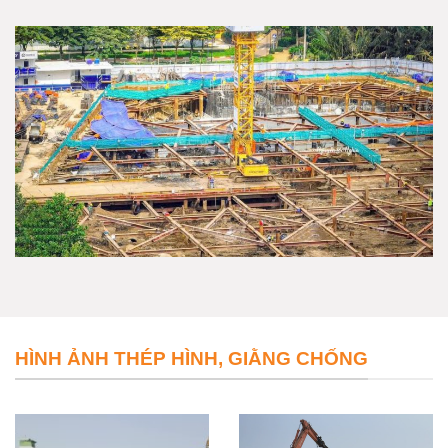
HÌNH ẢNH THÉP HÌNH, GIẰNG CHỐNG