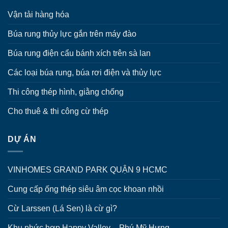
Vận tải hàng hóa
Búa rung thủy lực gắn trên máy đào
Búa rung điện cẩu bánh xích trên sà lan
Các loại búa rung, búa rơi điện và thủy lực
Thi công thép hình, giằng chống
Cho thuê & thi công cừ thép
DỰ ÁN
VINHOMES GRAND PARK QUẬN 9 HCMC
Cung cấp ống thép siêu âm cọc khoan nhồi
Cừ Larssen (Lá Sen) là cừ gì?
Khu phức hợp Happy Valley – Phú Mỹ Hưng