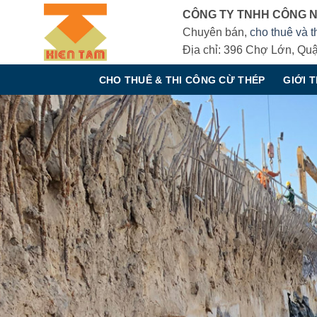
Bỏ
CÔNG TY TNHH CÔNG N
qua
Chuyên bán,
cho thuê và t
nội
Địa chỉ: 396 Chợ Lớn, Quậ
dung
CHO THUÊ & THI CÔNG CỪ THÉP
GIỚI 