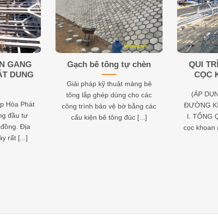
ỆN GANG
Gạch bê tông tự chèn
QUI TR
ÁT DUNG
CỌC 
Giải pháp kỹ thuật mảng bê
(ÁP DỤ
tông lắp ghép dùng cho các
p Hòa Phát
ĐƯỜNG KÍ
công trình bảo vệ bờ bằng các
ng đầu tư
I. TỔNG Q
cấu kiện bê tông đúc [...]
 đồng. Địa
cọc khoan n
 rất [...]