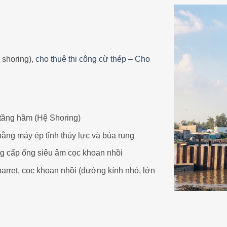
 shoring),
cho thuê thi công cừ thép
–
Cho
 tầng hầm (Hệ Shoring)
bằng máy ép tĩnh thủy lực và búa rung
ng cấp ống siêu âm cọc khoan nhồi
barret, cọc khoan nhồi (đường kính nhỏ, lớn