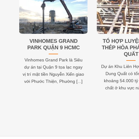
Tôn
VINHOMES GRAND
TỔ HỢP LUY
PARK QUẬN 9 HCMC
THÉP HÒA PH
QUẤT
khu
Vinhomes Grand Park là Siêu
Dự án Khu Liên Hợ
dự án tại Quận 9 tọa lạc ngay
Dung Quất có tổ
ông
vị trí mặt tiền Nguyễn Xiển giao
khoảng 54.000 tỷ
ai
với Phước Thiện, Phường [...]
chất ở khu vực này