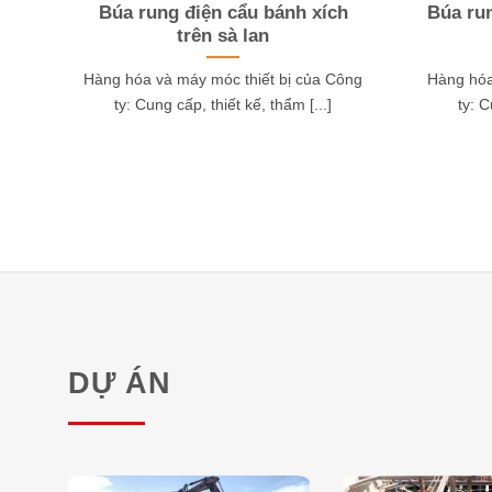
Búa rung điện cẩu bánh xích
Búa ru
trên sà lan
Hàng hóa và máy móc thiết bị của Công
Hàng hóa
ty: Cung cấp, thiết kế, thẩm [...]
ty: C
DỰ ÁN