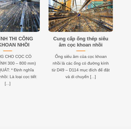
ÌNH THI CÔNG
Cung cấp ống thép siêu
KHOAN NHỒI
âm cọc khoan nhồi
NG CHO CỌC CÓ
Ống siêu âm của cọc khoan
NH 300 – 800 mm)
nhồi là các ống có đường kính
UÁT: * Định nghĩa
từ D49 – D114 mục đích để đặt
hồi: Là loại cọc tiết
và di chuyển [...]
[...]