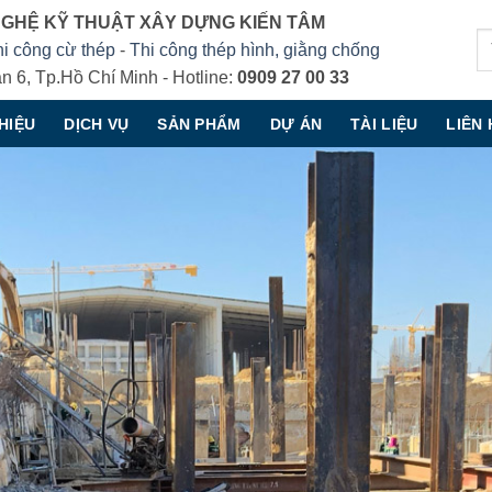
GHỆ KỸ THUẬT XÂY DỰNG KIẾN TÂM
hi công cừ thép
-
Thi công thép hình, giằng chống
n 6, Tp.Hồ Chí Minh - Hotline:
0909 27 00 33
THIỆU
DỊCH VỤ
SẢN PHẨM
DỰ ÁN
TÀI LIỆU
LIÊN 