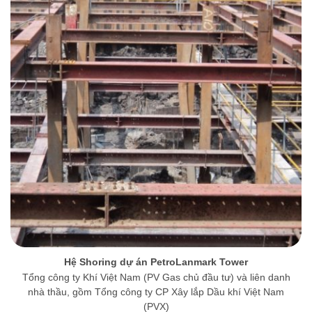
Hệ Shoring dự án PetroLanmark Tower
Tổng công ty Khí Việt Nam (PV Gas chủ đầu tư) và liên danh
nhà thầu, gồm Tổng công ty CP Xây lắp Dầu khí Việt Nam
(PVX)